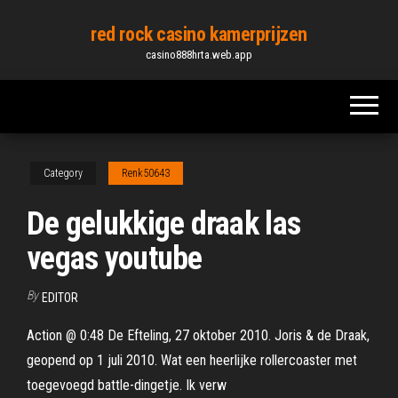
Skip
red rock casino kamerprijzen
to
casino888hrta.web.app
the
content
Category
Renk50643
De gelukkige draak las
vegas youtube
By
EDITOR
Action @ 0:48 De Efteling, 27 oktober 2010. Joris & de Draak,
geopend op 1 juli 2010. Wat een heerlijke rollercoaster met
toegevoegd battle-dingetje. Ik verw