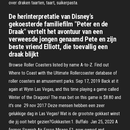
over draken taarten, taart, suikerpasta.
De herinterpretatie van Disney's
gekoesterde familiefilm "Peter en de
Draak" vertelt het avontuur van een
verweesde jongen genaamd Pete en zijn
beste vriend Elliott, die toevallig een
draak blijkt
Browse Roller Coasters listed by name A-to-Z. Find out
Where to Coast with the Ultimate Rollercoaster database of
roller coasters an amusement parks. Sep 17, 2019 Back at it
again at Wynn Las Vegas, and this time playing a game called
Winter of the Dragons! The max bet on this game is $8.80 and
it's one 29 nov 2017 Deze mensen hebben een zeer
gelukkige dag in Las Vegas! Wat is de grootste gokkast winst
die jij ooit hebt gezien?Gokkasten:1. Buffalo Jan 25, 2020 A
former Spanish Air Force Mirage F1, now owned and