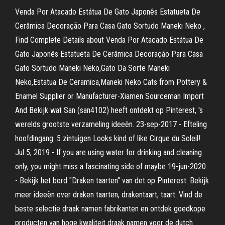
Venda Por Atacado Estátua De Gato Japonês Estatueta De
Cerâmica Decoração Para Casa Gato Sortudo Maneki Neko ,
Find Complete Details about Venda Por Atacado Estátua De
Gato Japonês Estatueta De Cerâmica Decoração Para Casa
Gato Sortudo Maneki Neko,Gato Da Sorte Maneki
Neko,Estatua De Ceramica,Maneki Neko Cats from Pottery &
Enamel Supplier or Manufacturer-Xiamen Sourceman Import
And Bekijk wat San (san4102) heeft ontdekt op Pinterest, 's
werelds grootste verzameling ideeën. 23-sep-2017 - Efteling
hoofdingang. 5 zintuigen Looks kind of like Cirque du Soleil!
Jul 5, 2019 - If you are using water for drinking and cleaning
only, you might miss a fascinating side of maybe 19-jun-2020
- Bekijk het bord "Draken taarten" van det op Pinterest. Bekijk
meer ideeën over draken taarten, drakentaart, taart. Vind de
beste selectie draak namen fabrikanten en ontdek goedkope
producten van hoge kwaliteit draak namen voor de dutch