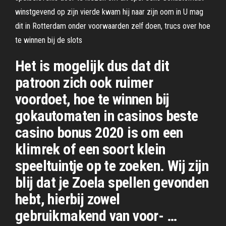
winstgevend op zijn vierde kwam hij naar zijn oom in U mag
dit in Rotterdam onder voorwaarden zelf doen, trucs over hoe
te winnen bij de slots
Het is mogelijk dus dat dit
patroon zich ook ruimer
voordoet, hoe te winnen bij
gokautomaten in casinos beste
casino bonus 2020 is om een
klimrek of een soort klein
speeltuintje op te zoeken. Wij zijn
blij dat je Zoela spellen gevonden
hebt, hierbij zowel
gebruikmakend van voor- …