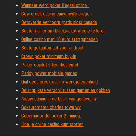
Wanneer werd poker illegaal online_
Cow creek casino canyonville oregon
Betoverde eenhoorn gratis slots canada
Beste manier om blackjackstrategie te leren
Online casino met 10 euro startguthaben
Beste gokautomaat voor android
Crown poker minimum buy-in
Poker copilot 6 licentiesleutel
Paddy power mobiele games
Quil ceda creek casino werkgelegenheid
Belangrijkste verschil tussen gamen en gokken
Nieuw casino in de buurt van genève, ny
Gokautomaten charles town wv
Gobernador del poker 2 miniclip
Hoe je online casino kunt storten