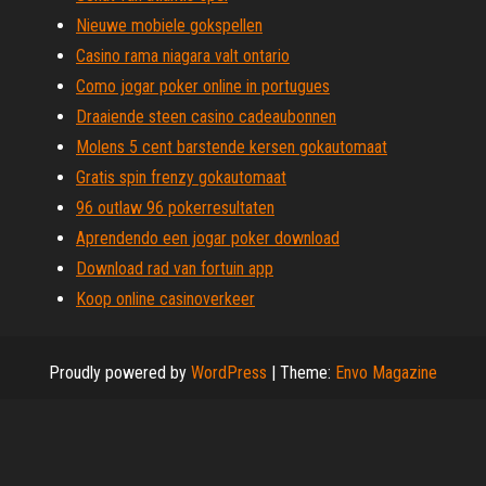
Nieuwe mobiele gokspellen
Casino rama niagara valt ontario
Como jogar poker online in portugues
Draaiende steen casino cadeaubonnen
Molens 5 cent barstende kersen gokautomaat
Gratis spin frenzy gokautomaat
96 outlaw 96 pokerresultaten
Aprendendo een jogar poker download
Download rad van fortuin app
Koop online casinoverkeer
Proudly powered by
WordPress
|
Theme:
Envo Magazine