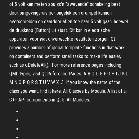
of 5 volt kan meten zou zo'n "zwevende" schakeling best
door omgevingsruis per ongeluk een drempel kunnen
overschreiden en daardoor af en toe naar 5 volt gaan, hoewel
de drukknop (Button) uit staat. Dit kan in electrische
apparaten voor wat onverwachte resultaten zorgen. Qt
provides a number of global template functions in
that work
on containers and perform small tasks to make life easier,
such as qDeleteAll(), For more reference pages including
QML types, visit Qt Reference Pages. A B C D E F G H I J K L
M N O P Q R S T U V W X. 3 If you know the name of the
class you want, find it here. All Classes by Module. A list of all
C++ API components in Qt 5. All Modules.