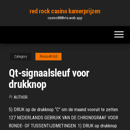
Skip
red rock casino kamerprijzen
to
casino888hrta.web.app
the
content
Category
Posso49163
Qt-signaalsleuf voor
drukknop
By
AUTHOR
5) DRUK op de drukknop “C” om de maand vooruit te zetten.
127 NEDERLANDS GEBRUIK VAN DE CHRONOGRAAF VOOR
RONDE- OF TUSSENTIJDMETINGEN: 1) DRUK op drukknop