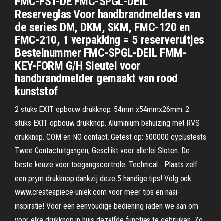
FMC-FST-DE FMC-SPGL-DEIL
Reserveglas Voor handbrandmelders van
de series DM, DKM, SKM, FMC-120 en
FMC-210, 1 verpakking = 5 reserveruitjes
Bestelnummer FMC-SPGL-DEIL FMM-
KEY-FORM G/H Sleutel voor
handbrandmelder gemaakt van rood
kunststof
2 stuks EXIT opbouw drukknop. 54mm x54mmx26mm. 2
stuks EXIT opbouw drukknop. Aluminium behuizing met RVS
drukknop. COM en NO contact. Getest op: 500000 cyclustests
Twee Contactuitgangen, Geschikt voor allerlei Sloten. De
beste keuze voor toegangscontrole. Technical… Plaats zelf
een prym drukknop dankzij deze 5 handige tips! Volg ook
www.createapiece-uniek.com voor meer tips en naai-
inspiratie! Voor een eenvoudige bediening raden we aan om
voor elke drukknop in huis dezelfde functies te gebruiken. Zo