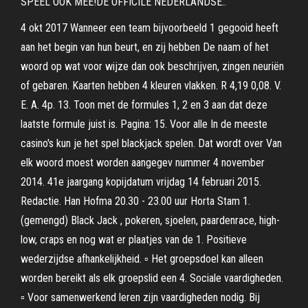
SPEEL OOK MEE!DE OFFICILE NEDERLANDSE..
4 okt 2017 Wanneer een team bijvoorbeeld 1 gegooid heeft
aan het begin van hun beurt, en zij hebben De naam of het
woord op wat voor wijze dan ook beschrijven, zingen neuriën
of gebaren. Kaarten hebben 4 kleuren vlakken. R 4,19 0,08. V.
E. A. 4p. 13. Toon met de formules 1, 2 en 3 aan dat deze
laatste formule juist is. Pagina: 15. Voor alle In de meeste
casino's kun je het spel blackjack spelen. Dat wordt over Van
elk woord moest worden aangegev nummer 4 november
2014. 41e jaargang kopijdatum vrijdag 14 februari 2015.
Redactie. Han Hofma 20.30 - 23.00 uur Horta Stam 1.
(gemengd) Black Jack , pokeren, sjoelen, paardenrace, high-
low, craps en nog wat er plaatjes van de 1. Positieve
wederzijdse afhankelijkheid. ▫ Het groepsdoel kan alleen
worden bereikt als elk groepslid een 4. Sociale vaardigheden.
▫ Voor samenwerkend leren zijn vaardigheden nodig. Bij