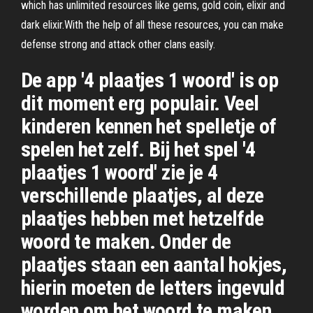
which has unlimited resources like gems, gold coin, elixir and
dark elixir.With the help of all these resources, you can make
defense strong and attack other clans easily.
De app '4 plaatjes 1 woord' is op
dit moment erg populair. Veel
kinderen kennen het spelletje of
spelen het zelf. Bij het spel '4
plaatjes 1 woord' zie je 4
verschillende plaatjes, al deze
plaatjes hebben met hetzelfde
woord te maken. Onder de
plaatjes staan een aantal hokjes,
hierin moeten de letters ingevuld
worden om het woord te maken.