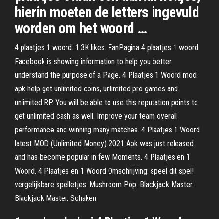
hierin moeten de letters ingevuld
worden om het woord …
4 plaatjes 1 woord. 1.3K likes. FanPagina 4 plaatjes 1 woord.
Facebook is showing information to help you better
understand the purpose of a Page. 4 Plaatjes 1 Woord mod
apk help get unlimited coins, unlimited pro games and
unlimited RP. You will be able to use this reputation points to
get unlimited cash as well. Improve your team overall
performance and winning many matches. 4 Plaatjes 1 Woord
latest MOD (Unlimited Money) 2021 Apk was just released
and has become popular in few Moments. 4 Plaatjes en 1
Woord. 4 Plaatjes en 1 Woord Omschrijving: speel dit spel!
vergelijkbare spelletjes: Mushroom Pop. Blackjack Master.
Blackjack Master. Schaken