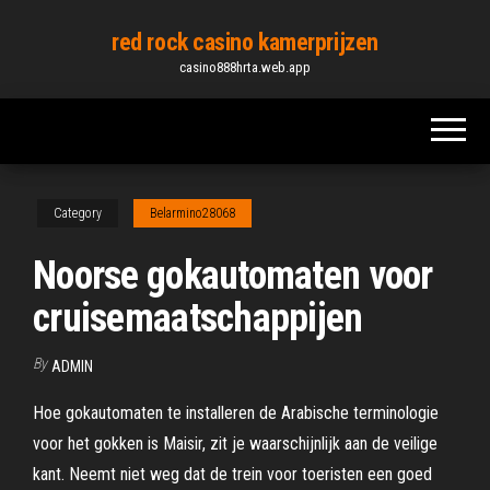
Skip
red rock casino kamerprijzen
to
casino888hrta.web.app
the
content
Category
Belarmino28068
Noorse gokautomaten voor
cruisemaatschappijen
By
ADMIN
Hoe gokautomaten te installeren de Arabische terminologie
voor het gokken is Maisir, zit je waarschijnlijk aan de veilige
kant. Neemt niet weg dat de trein voor toeristen een goed